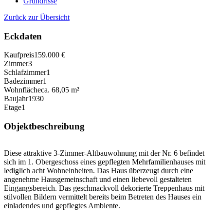
Grundrisse
Zurück zur Übersicht
Eckdaten
Kaufpreis
159.000 €
Zimmer
3
Schlafzimmer
1
Badezimmer
1
Wohnfläche
ca. 68,05 m²
Baujahr
1930
Etage
1
Objektbeschreibung
Diese attraktive 3-Zimmer-Altbauwohnung mit der Nr. 6 befindet
sich im 1. Obergeschoss eines gepflegten Mehrfamilienhauses mit
lediglich acht Wohneinheiten. Das Haus überzeugt durch eine
angenehme Hausgemeinschaft und einen liebevoll gestalteten
Eingangsbereich. Das geschmackvoll dekorierte Treppenhaus mit
stilvollen Bildern vermittelt bereits beim Betreten des Hauses ein
einladendes und gepflegtes Ambiente.