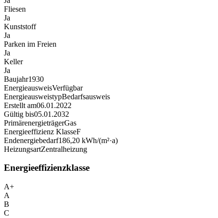
Ja
Fliesen
Ja
Kunststoff
Ja
Parken im Freien
Ja
Keller
Ja
Baujahr
1930
Energieausweis
Verfügbar
Energie­ausweistyp
Bedarfsausweis
Erstellt am
06.01.2022
Gültig bis
05.01.2032
Primärenergieträger
Gas
Energieeffizienz Klasse
F
Endenergiebedarf
186,20 kWh/(m²·a)
Heizungsart
Zentralheizung
Energieeffizienzklasse
A+
A
B
C